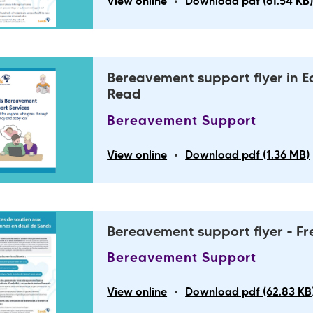
•
View online
Download pdf (61.54 KB
Bereavement support flyer in E
Read
Bereavement Support
•
View online
Download pdf (1.36 MB)
Bereavement support flyer - F
Bereavement Support
•
View online
Download pdf (62.83 KB