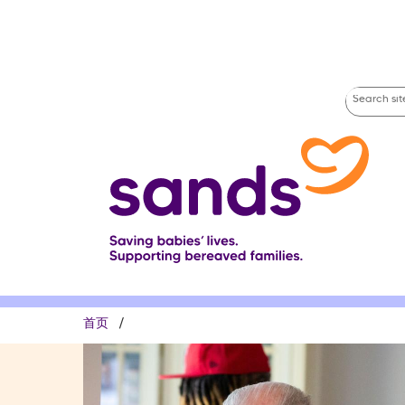
跳
转
到
主
要
Search
内
site
容
面
首页
包
屑