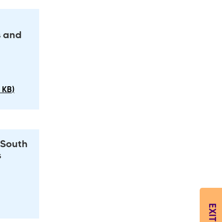
s and
 KB)
 South
s