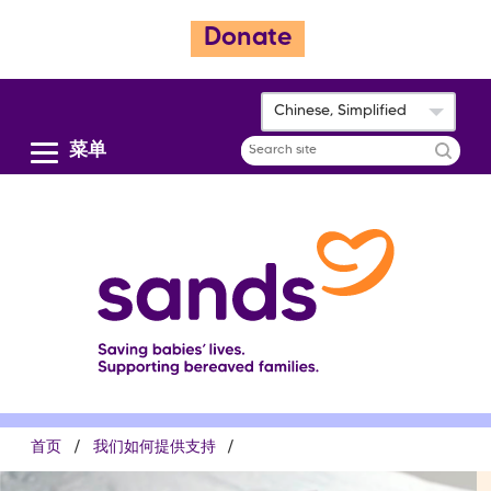
跳
Donate
转
到
主
Chinese, Simplified
要
内
菜单
Search
容
site
面
首页
我们如何提供支持
包