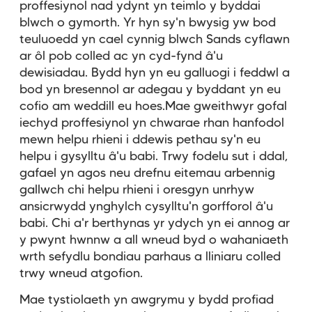
proffesiynol nad ydynt yn teimlo y byddai
blwch o gymorth. Yr hyn sy'n bwysig yw bod
teuluoedd yn cael cynnig blwch Sands cyflawn
ar ôl pob colled ac yn cyd-fynd â'u
dewisiadau. Bydd hyn yn eu galluogi i feddwl a
bod yn bresennol ar adegau y byddant yn eu
cofio am weddill eu hoes.Mae gweithwyr gofal
iechyd proffesiynol yn chwarae rhan hanfodol
mewn helpu rhieni i ddewis pethau sy'n eu
helpu i gysylltu â'u babi. Trwy fodelu sut i ddal,
gafael yn agos neu drefnu eitemau arbennig
gallwch chi helpu rhieni i oresgyn unrhyw
ansicrwydd ynghylch cysylltu'n gorfforol â'u
babi. Chi a'r berthynas yr ydych yn ei annog ar
y pwynt hwnnw a all wneud byd o wahaniaeth
wrth sefydlu bondiau parhaus a lliniaru colled
trwy wneud atgofion.
Mae tystiolaeth yn awgrymu y bydd profiad