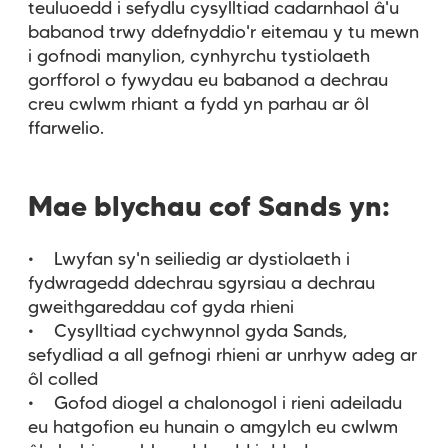
teuluoedd i sefydlu cysylltiad cadarnhaol â'u
babanod trwy ddefnyddio'r eitemau y tu mewn
i gofnodi manylion, cynhyrchu tystiolaeth
gorfforol o fywydau eu babanod a dechrau
creu cwlwm rhiant a fydd yn parhau ar ôl
ffarwelio.
Mae blychau cof Sands yn:
• Lwyfan sy'n seiliedig ar dystiolaeth i
fydwragedd ddechrau sgyrsiau a dechrau
gweithgareddau cof gyda rhieni
• Cysylltiad cychwynnol gyda Sands,
sefydliad a all gefnogi rhieni ar unrhyw adeg ar
ôl colled
• Gofod diogel a chalonogol i rieni adeiladu
eu hatgofion eu hunain o amgylch eu cwlwm