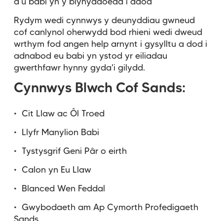
â'u babi yn y blynyddoedd i ddod
Rydym wedi cynnwys y deunyddiau gwneud
cof canlynol oherwydd bod rhieni wedi dweud
wrthym fod angen help arnynt i gysylltu a dod i
adnabod eu babi yn ystod yr eiliadau
gwerthfawr hynny gyda'i gilydd.
Cynnwys Blwch Cof Sands:
• Cit Llaw ac Ôl Troed
• Llyfr Manylion Babi
• Tystysgrif Geni Pâr o eirth
• Calon yn Eu Llaw
• Blanced Wen Feddal
• Gwybodaeth am Ap Cymorth Profedigaeth
Sands