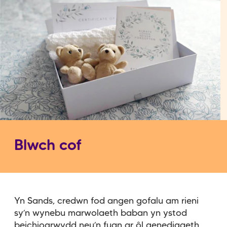
Blwch cof
Yn Sands, credwn fod angen gofalu am rieni
sy’n wynebu marwolaeth baban yn ystod
beichiogrwydd neu’n fuan ar ôl genedigaeth