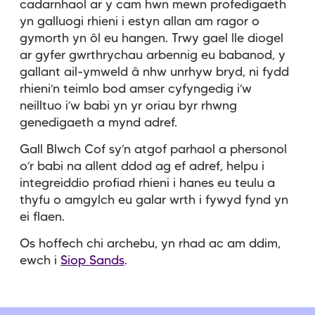
cadarnhaol ar y cam hwn mewn profedigaeth
yn galluogi rhieni i estyn allan am ragor o
gymorth yn ôl eu hangen. Trwy gael lle diogel
ar gyfer gwrthrychau arbennig eu babanod, y
gallant ail-ymweld â nhw unrhyw bryd, ni fydd
rhieni’n teimlo bod amser cyfyngedig i’w
neilltuo i’w babi yn yr oriau byr rhwng
genedigaeth a mynd adref.
Gall Blwch Cof sy’n atgof parhaol a phersonol
o’r babi na allent ddod ag ef adref, helpu i
integreiddio profiad rhieni i hanes eu teulu a
thyfu o amgylch eu galar wrth i fywyd fynd yn
ei flaen.
Os hoffech chi archebu, yn rhad ac am ddim,
ewch i
Siop Sands
.