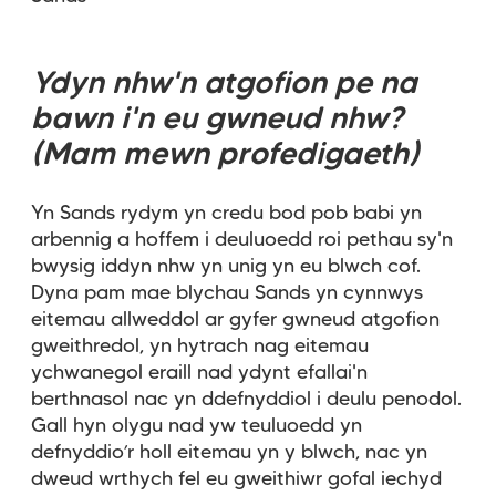
Ydyn nhw'n atgofion pe na
bawn i'n eu gwneud nhw?
(Mam mewn profedigaeth)
Yn Sands rydym yn credu bod pob babi yn
arbennig a hoffem i deuluoedd roi pethau sy'n
bwysig iddyn nhw yn unig yn eu blwch cof.
Dyna pam mae blychau Sands yn cynnwys
eitemau allweddol ar gyfer gwneud atgofion
gweithredol, yn hytrach nag eitemau
ychwanegol eraill nad ydynt efallai'n
berthnasol nac yn ddefnyddiol i deulu penodol.
Gall hyn olygu nad yw teuluoedd yn
defnyddio’r holl eitemau yn y blwch, nac yn
dweud wrthych fel eu gweithiwr gofal iechyd