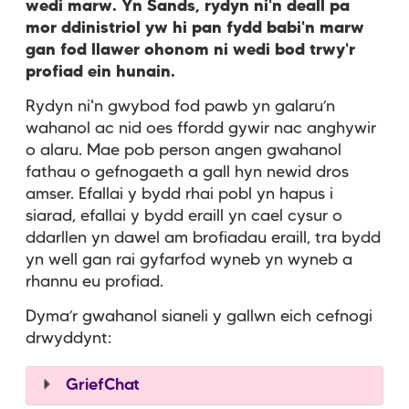
wedi marw. Yn Sands, rydyn ni'n deall pa
mor ddinistriol yw hi pan fydd babi'n marw
gan fod llawer ohonom ni wedi bod trwy'r
profiad ein hunain.
Rydyn ni'n gwybod fod pawb yn galaru’n
wahanol ac nid oes ffordd gywir nac anghywir
o alaru. Mae pob person angen gwahanol
fathau o gefnogaeth a gall hyn newid dros
amser. Efallai y bydd rhai pobl yn hapus i
siarad, efallai y bydd eraill yn cael cysur o
ddarllen yn dawel am brofiadau eraill, tra bydd
yn well gan rai gyfarfod wyneb yn wyneb a
rhannu eu profiad.
Dyma’r gwahanol sianeli y gallwn eich cefnogi
drwyddynt:
GriefChat