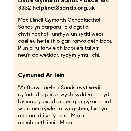
Llinell Gymorth Sands - 0808 164
3332 helpline@sands.org.uk
Mae Llinell Gymorth Genedlaethol
Sands yn darparu lle diogel a
chyfrinachol i unrhyw un sydd wedi
cael eu heffeithio gan farwolaeth babi.
P’un a fu farw eich babi ers talwm
neu’n ddiweddar, rydym yma i chi.
Cymuned Ar-lein
"Ar fforwn ar-lein Sands rwyf wedi
cyfarfod â phobl wych sydd yno bryd
bynnag y bydd angen gair cysur arnaf
word neu rywle i ollwng stêm, hyd yn
oed am dri yn y bore. Mae'n
achubiaeth i mi." Mam