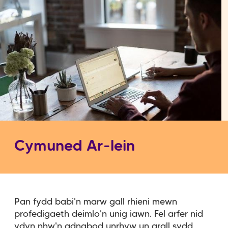
Cymuned Ar-lein
Pan fydd babi'n marw gall rhieni mewn
profedigaeth deimlo'n unig iawn. Fel arfer nid
ydyn nhw'n adnabod unrhyw un arall sydd