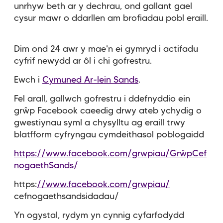
unrhyw beth ar y dechrau, ond gallant gael
cysur mawr o ddarllen am brofiadau pobl eraill.
Dim ond 24 awr y mae'n ei gymryd i actifadu
cyfrif newydd ar ôl i chi gofrestru.
Ewch i
Cymuned Ar-lein Sands
.
Fel arall, gallwch gofrestru i ddefnyddio ein
grŵp Facebook caeedig drwy ateb ychydig o
gwestiynau syml a chysylltu ag eraill trwy
blatfform cyfryngau cymdeithasol poblogaidd
https://www.facebook.com/grwpiau/GrŵpCef
nogaethSands/
https:
//www.facebook.com/grwpiau/
cefnogaethsandsidadau/
Yn ogystal, rydym yn cynnig cyfarfodydd