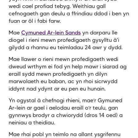
wedi cael profiad tebyg. Weithiau gall
cefnogaeth gan deulu a ffrindiau ddod i ben yn
fuan ar ôl i fabi farw.
Mae
Cymuned Ar-lein Sands
yn darparu lle
diogel i rieni mewn profedigaeth gysylltu â'i
gilydd a rhannu eu teimladau 24 awr y dydd.
Mae llawer o rieni mewn profedigaeth wedi
dweud wrthym ei fod yn help mawr i siarad ag
eraill sydd mewn profedigaeth yn dilyn
marwolaeth eu baban, ac yn rhoi sicrwydd
iddynt nad ydynt ar eu pen eu hunain.
Yn ogystal â chefnogi rhieni, mae’r Gymuned
Ar-lein ar gael i aelodau eraill o’r teulu, gan
gynnwys brodyr a chwiorydd (dros 14 oed) a
neiniau a theidiau.
Mae rhai pobl yn teimlo na allant ysgrifennu