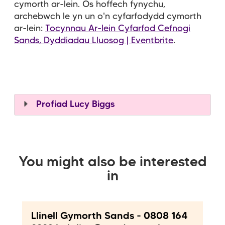
cymorth ar-lein. Os hoffech fynychu,
archebwch le yn un o'n cyfarfodydd cymorth
ar-lein:
Tocynnau Ar-lein Cyfarfod Cefnogi
Sands, Dyddiadau Lluosog | Eventbrite
.
Profiad Lucy Biggs
You might also be interested
in
Llinell Gymorth Sands - 0808 164