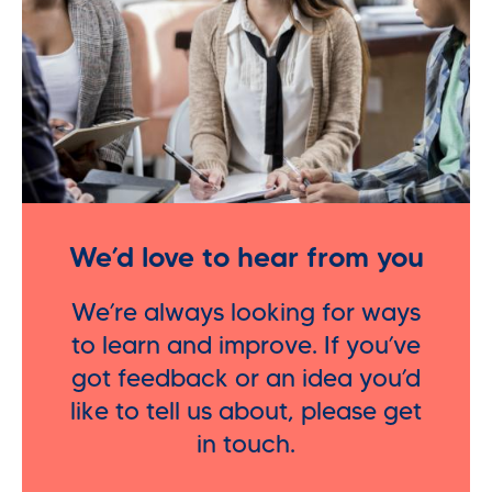
We’d love to hear from you
We’re always looking for ways
to learn and improve. If you’ve
got feedback or an idea you’d
like to tell us about, please get
in touch.