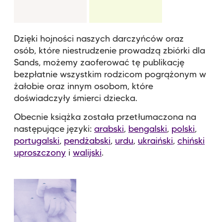
Dzięki hojności naszych darczyńców oraz
osób, które niestrudzenie prowadzą zbiórki dla
Sands, możemy zaoferować tę publikację
bezpłatnie wszystkim rodzicom pogrążonym w
żałobie oraz innym osobom, które
doświadczyły śmierci dziecka.
Obecnie książka została przetłumaczona na
następujące języki:
arabski
,
bengalski
,
polski
,
portugalski
,
pendżabski
,
urdu
,
ukraiński
,
chiński
uproszczony
i
walijski
.